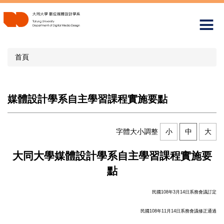
跳
到
主
要
內
首頁
容
區
媒體設計學系自主學習課程實施要點
字體大小調整
小
中
大
大同大學媒體設計學系自主學習課程實施要
點
民國
108
年
3
月
14
日系務會議訂定
民國
108
年
11
月
14
日系務會議修正通過