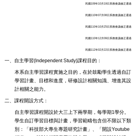
民國
109
年
10
月
19
日系務會議修正通過
民國
110
年
07
月
08
日系務會議修正通過
民國
110
年
10
月
25
日系務會議修正通過
民國
110
年
12
月
09
日系務會議修正通過
民國
112
年02
月
22
日系務會議修正通過
一、自主學習(Independent Study)課程目的：
本系自主學習課程實施之目的，在於鼓勵學生透過自訂
學習計畫、目標和進度，研修設計相關知識、增進其設
計相關之能力。
二、
課程開設方式：
自主學習課程開設於大三上下兩學期，每學期1學分。
學生自訂學習目標與計畫，學習範疇包含但不限以下類
別：「科技部大專生專題研究計畫」、「開設Youtube