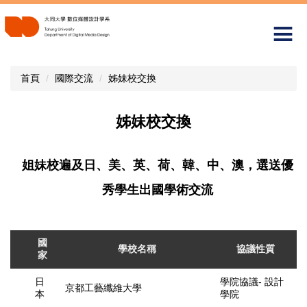
跳
到
主
要
內
首頁
國際交流
姊妹校交換
容
區
姊妹校交換
姐妹校遍及日、美、英、荷、韓、中、澳，選送優
秀學生出國學術交流
國
學校名稱
協議性質
家
日
學院協議- 設計
京都工藝纖維大學
本
學院