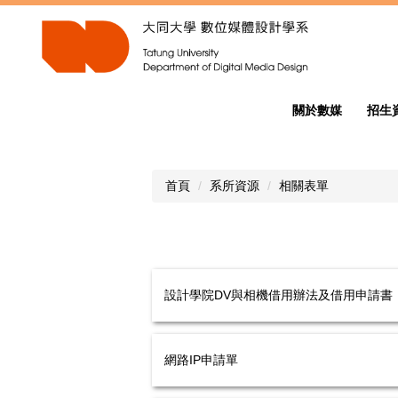
跳
到
主
要
內
容
關於數媒
招生
區
首頁
系所資源
相關表單
設計學院DV與相機借用辦法及借用申請書
網路IP申請單