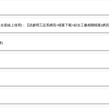
08起全面線上借用)：【請參閱工設系網頁>檔案下載>綜合工廠相關檔案(網
)